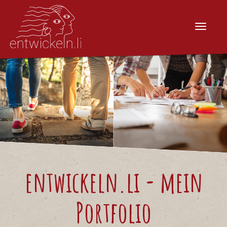
Menu
Zum
Inhalt
springen
Zur
Navigation
springen
entwickeln.li - mein
Portfolio